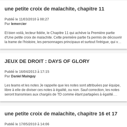
une petite croix de malachite, chapitre 11
Publié le 11/03/2010 à 08:27
Par
lemercier
Et bien voilà, lecteur fidèle, le Chapitre 11 qui achève la Première partie
d'Une petite croix de malachite. Cette première partie t'a permis de découvrir
la trame de l'histoire, les personnages principaux et surtout l'intrigue, qui va
se dérouler désormais,...
JEUX DE DROIT : DAYS OF GLORY
Publié le 16/04/2013 à 17:15
Par
Daniel Mainguy
Les teams et les notes Je rappelle que les notes sont attribuées par équipe,
libre à elle de diviser ces notes à égalité, ou non. Sauf correction, les notes
seront transmises aux chargés de TD comme étant partagées à égalité.
Team 1 20/20, soit 80 points/80...
une petite croix de malachite, chapitre 16 et 17
Publié le 17/05/2010 à 14:06