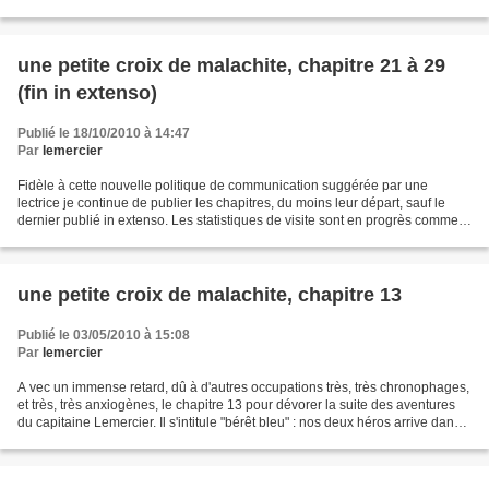
chenille) dans Sarajevo, ses...
une petite croix de malachite, chapitre 21 à 29
(fin in extenso)
Publié le 18/10/2010 à 14:47
Par
lemercier
Fidèle à cette nouvelle politique de communication suggérée par une
lectrice je continue de publier les chapitres, du moins leur départ, sauf le
dernier publié in extenso. Les statistiques de visite sont en progrès comme
en témoigne le tableau suivant...
une petite croix de malachite, chapitre 13
Publié le 03/05/2010 à 15:08
Par
lemercier
A vec un immense retard, dû à d'autres occupations très, très chronophages,
et très, très anxiogènes, le chapitre 13 pour dévorer la suite des aventures
du capitaine Lemercier. Il s'intitule "bérêt bleu" : nos deux héros arrive dans
l'ex-Yougoslavie....