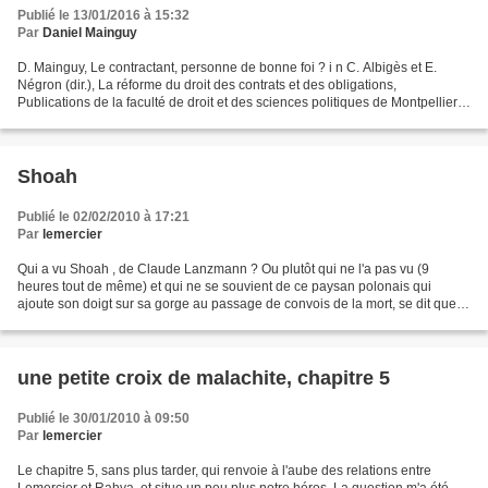
Publié le 13/01/2016 à 15:32
Par
Daniel Mainguy
D. Mainguy, Le contractant, personne de bonne foi ? i n C. Albigès et E.
Négron (dir.), La réforme du droit des contrats et des obligations,
Publications de la faculté de droit et des sciences politiques de Montpellier,
2015, p.83 : Retrouvez ici le texte...
Shoah
Publié le 02/02/2010 à 17:21
Par
lemercier
Qui a vu Shoah , de Claude Lanzmann ? Ou plutôt qui ne l'a pas vu (9
heures tout de même) et qui ne se souvient de ce paysan polonais qui
ajoute son doigt sur sa gorge au passage de convois de la mort, se dit que,
décidément, les polonais ont bien mérité...
une petite croix de malachite, chapitre 5
Publié le 30/01/2010 à 09:50
Par
lemercier
Le chapitre 5, sans plus tarder, qui renvoie à l'aube des relations entre
Lemercier et Rahya, et situe un peu plus notre héros. La question m'a été