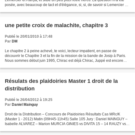
posée, avec beaucoup de tact et d'élégance, si, si, de savoir si Lemercier et
Rahya entretenaient une relation...
une petite croix de malachite, chapitre 3
Publié le 20/01/2010 à 17:48
Par
DM
Le chapitre 2 à peine achevé, te voici, lecteur impatient, en passe de
découvrir le Chapitre 3 et la fin de la mission de la bande de Josip à Paris.
Nous sommes début juin 1995, Chirac est déjà Chirac, Juppé est encore
Juppé, mais les choses commencent...
Résulats des plaidoiries Master 1 droit de la
distribution
Publié le 26/04/2012 à 19:25
Par
Daniel Mainguy
Droit de la Distribution – Concours de Plaidoiries Résultats Cas MRc/K
(Master 1 - 2012) Matin (09H45-11h45) Salle 105 Jury : Daniel MAINGUY –
Isabelle ALVAREZ – Marion MURCIA GINIES vs DIVITA 15 – 14 RAUZY vs
PASCUITO 18 – 14 MARCOU vs HERRERO-AUGE 13...