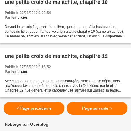
une petite croix de malachite, chapitre 10
Publié le 03/03/2010 à 08:54
Par
lemercier
Devant le succès fulgurant de ce livre, que je mesure à la hauteur des
ventes du livre, ébouriffantes, voici la suite, le chapitre 10 (caméra cachée).
En revanche, et m’excusant avec peine cependant, il n’est plus disponible
en pdf que pour les quelques...
une petite croix de malachite, chapitre 12
Publié le 27/03/2010 à 13:52
Par
lemercier
Avec un peu de retard (semaine archi chargée), voici donc le départ vers
l'ex-Yougoslavie, plongée dans le chaos, avec la Deuxième partie et le
Chapitre 12, "Le général et la caporale" , et l'arrivée sur Zagreb, la base
arrière des forces de l'ONU engagée...
< Page précédente
Page suivante >
Hébergé par Overblog