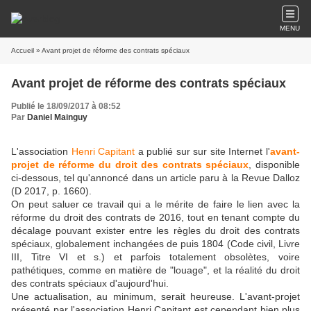
MENU
Accueil
» Avant projet de réforme des contrats spéciaux
Avant projet de réforme des contrats spéciaux
Publié le 18/09/2017 à 08:52
Par
Daniel Mainguy
L'association
Henri Capitant
a publié sur sur site Internet l'
avant-
projet de réforme du droit des contrats spéciaux
, disponible
ci-dessous, tel qu'annoncé dans un article paru à la Revue Dalloz
(D 2017, p. 1660).
On peut saluer ce travail qui a le mérite de faire le lien avec la
réforme du droit des contrats de 2016, tout en tenant compte du
décalage pouvant exister entre les règles du droit des contrats
spéciaux, globalement inchangées de puis 1804 (Code civil, Livre
III, Titre VI et s.) et parfois totalement obsolètes, voire
pathétiques, comme en matière de "louage", et la réalité du droit
des contrats spéciaux d'aujourd'hui.
Une actualisation, au minimum, serait heureuse. L'avant-projet
présenté par l'association Henri Capitant est cependant bien plus