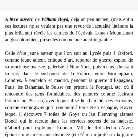
A livre ouvert
,
de
William Boyd,
déjà un peu ancien, (mais enfin
ces lectures ne se veulent pas une revue de l'actualité littéraire la
plus brûlante) révèle les carnets de l'écrivain Logan Mountstuart
anglo-colombien, présentés comme une autobiographie.
Celle d’un jeune auteur que l’on suit au Lycée puis à Oxford,
comme jeune auteur, critique d’art, reporter de guerre, espion de
sa gracieuse majesté, galeriste à New York, puis reclus, finissant
sa vie, dans le sud-ouest de la France, entre Birmingham,
Londres, à barcelon et madrid, pendant la guerre d’Espagne),
Paris, les Bahamas, la Suisse (en prison), le Portugal, etc. où il
rencontre des gens formidables, des peintres comme Jackson
Pollock ou Picasso, avec lequel il se lie d’amitié, des écrivains,
comme Hemingway qu’il rencontre à Paris et en Espagne, et avec
lequel il découvre 7 toiles de Goya ou Ian Flemming (James
Bond) qui le recrute dans les services secrets de sa majesté,
d’abord pour espionner Edouard VII, le Roi déchu d’avoir
épouser une américaine divorcée (et d’être un porté sur la gloire