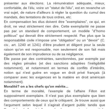
présenter aux élections. La rémunération adéquate, mieux,
confortable, de l'élu, voire un "statut de l'élu", est en revanche un
vrai sujet, de nature d'ailleurs à régler la question du cumul des
mandats, des tentations de tous ordres, etc.
En compensation les élus doivent être "exemplaires", ce qui, en
droit, ne veut strictement rien dire. Cette exemplarité ne passe
pas par un standard de comportement, un modèle "d"homo
politicus" qui devrait être strictement respecté. Pas plus que la
responsabilité civile n'impose une "obligation" ou un "devoir" (C.
civ., art. 1240 et 1241) d'être prudent et diligent pour la seule
raison qu'on est responsable, non seulement de son fait mais
également de son imprudence ou de sa négligence.
Elle passe par des contraintes, sanctionnées, par exemple par
des règles pénales (et des sanctions adaptées l'inéligibilité
notamment), et notamment en termes de conflits d'intérêts,
notion qui n'est guère en vogue en droit privé français (à
comparer avec les exigences en la matière en droit américain
notamment).
Moralité? on a les chefs qu'on mérite...
En terme de moralité, l'exemple de l'affaire Fillon est
supposément exemplaire. Il n'est pas plus exemplaire que bien
des comportements de ceux qui le critiquent. Je trouve aussi que
l'argument selon lequel il s'agirait d'argent public tandis que