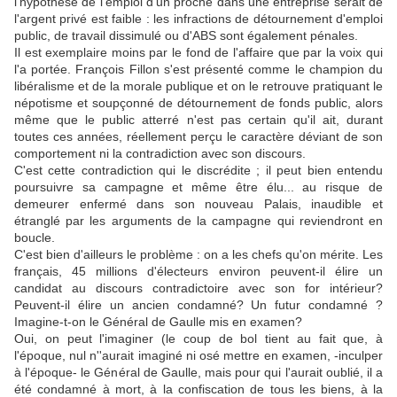
l'hypothèse de l'emploi d'un proche dans une entreprise serait de
l'argent privé est faible : les infractions de détournement d'emploi
public, de travail dissimulé ou d'ABS sont également pénales.
Il est exemplaire moins par le fond de l'affaire que par la voix qui
l'a portée. François Fillon s'est présenté comme le champion du
libéralisme et de la morale publique et on le retrouve pratiquant le
népotisme et soupçonné de détournement de fonds public, alors
même que le public atterré n'est pas certain qu'il ait, durant
toutes ces années, réellement perçu le caractère déviant de son
comportement ni la contradiction avec son discours.
C'est cette contradiction qui le discrédite ; il peut bien entendu
poursuivre sa campagne et même être élu... au risque de
demeurer enfermé dans son nouveau Palais, inaudible et
étranglé par les arguments de la campagne qui reviendront en
boucle.
C'est bien d'ailleurs le problème : on a les chefs qu'on mérite. Les
français, 45 millions d'électeurs environ peuvent-il élire un
candidat au discours contradictoire avec son for intérieur?
Peuvent-il élire un ancien condamné? Un futur condamné ?
Imagine-t-on le Général de Gaulle mis en examen?
Oui, on peut l'imaginer (le coup de bol tient au fait que, à
l'époque, nul n''aurait imaginé ni osé mettre en examen, -inculper
à l'époque- le Général de Gaulle, mais pour qui l'aurait oublié, il a
été condamné à mort, à la confiscation de tous les biens, à la