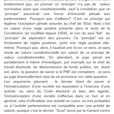
évidemment pas, en premier ce "principe" n'a pas de valeur
norrmative autre que constitutionnelle, sauf à considérer que ce
"principe" assurerait une forme d'immunité pénale aux
parlementaire. Pourquoi pas d'ailleurs? C'est ce principe qui
légitime l'exception pénale assurée au chef de l'Etat. Mais c'est
en raison d'une règle positive présente dans le texte de la
Constitution (et modifiée depuis 1958), et non du seul "fait" du
"principe" de séparation des pouvoirs. Ce "principe" est un
fondement de règles positives, point une règle positive elle-
même. Pourquoi pas, alors, il faudrait une loi en ce sens, et sans
doute de nature constitutionnelle (en raison de ce principe de
valeur constitutionnelle). En attendant, le juge pénal est
parfaitement à même d'investiguer, par exemple sur le chef de
travail dissimulé, de détournement de fonds publics, etc. Autre
est, alors, la question de savoir si le PNF est compétent : ce sera
au juge éventuellement saisi de se prononcer sur cette question.
Les arguments pleuvent : le dernier étant de savoir si
l'immatriculation d'une société est équivalent à l'exercice d'une
activité, au sens du Code électoral (à bien des égards,
l'immatriculation d'une société s'effectue dans un but, et en
général, celui d'officialiser une activité en cours, ou très probable)
ou si l'activité parlementaire est compatible avec une activité de
salarié, puisque c'est le dernier "Scud" lancé par le Canard contre