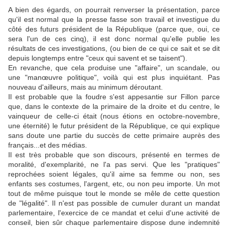
A bien des égards, on pourrait renverser la présentation, parce
qu'il est normal que la presse fasse son travail et investigue du
côté des futurs président de la République (parce que, oui, ce
sera l'un de ces cinq), il est donc normal qu'elle publie les
résultats de ces investigations, (ou bien de ce qui ce sait et se dit
depuis longtemps entre "ceux qui savent et se taisent").
En revanche, que cela produise une "affaire", un scandale, ou
une "
manœuvre
politique", voilà qui est plus inquiétant. Pas
nouveau d'ailleurs, mais au minimum déroutant.
Il est probable que la foudre s'est appesantie sur Fillon parce
que, dans le contexte de la primaire de la droite et du centre, le
vainqueur de celle-ci était (nous étions en octobre-novembre,
une éternité) le futur président de la République, ce qui explique
sans doute une partie du succès de cette primaire auprès des
français...et des médias.
Il est très probable que son discours, présenté en termes de
moralité, d'exemplarité, ne l'a pas servi. Que les "pratiques"
reprochées soient légales, qu'il aime sa femme ou non, ses
enfants ses costumes, l'argent, etc, ou non peu importe. Un mot
tout de même puisque tout le monde se mêle de cette question
de "légalité". Il n'est pas possible de cumuler durant un mandat
parlementaire, l'exercice de ce mandat et celui d'une activité de
conseil, bien sûr chaque parlementaire dispose dune indemnité