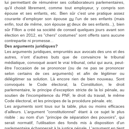
lui permettant de rémunérer ses collaborateurs parlementaires,
qu'il choisit librement, comme tout employeur, y compris son
épouse et ses enfants, etc. Bien sûr c'est une pratique assez
courante d'employer son épouse
ou
l'un de ses enfants (mais
enfin, tout de même, son épouse
et
deux de ses enfants...), bien
sûr FIllon a créé sa société de conseil quelques jours avant son
élection en 2012, es "chers" costumes" sont offerts sans aucune
contrepartie ni promesse...
Des arguments juridiques?
Les arguments juridiques, empruntés aux avocats des uns et des
autres, n'ont d'autres buts que de convaincre le tribunal
médiatique, convoqué avant le vrai tribunal, celui qui aura, peut-
être l'occasion de se prononcer (ou de ne pas se prononcer
selon certains de ces arguments) et afin de légitimer ou
délégitimer sa solution. Là encore rien de bien nouveau. Sont
convoqués le Code électoral, la Constitution, le droit
parlementaire, le principe d'exception stricte de la loi pénale, au
soutien de l'incompétence du PNF, le droit du travail, le même
Code électoral, et les principes de la procédure pénale. etc.
Les arguments sont tous sur la table, plus ou moins efficaces
d'ailleurs. L'argument "constitutionnel" étant à ce sujet le plus
risible : au nom d'un "principe de séparation des pouvoirs", qui
serait normatif, l'utilisation des fonds mis à disposition d'un
parlementaire échapperait à la justice pénale. L'argument en tient