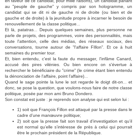
en faveur de ce candidat, pour mille raisons), un candidat parlant
au "peuple de gauche" y compris par son hologramme, un
candidat qui se dit ni de gauche ni de droite (ou bien et de
gauche et de droite) à la jeunitude propre à incarner le besoin de
renouvellement de la classe politique...
Et là, patatras... Depuis quelques semaines, plus personne ne
parle de projets, des programmes, voire des personnalités, mais
toute l'attention, celle des médias, des réseaux sociaux, des
conversations, tourne autour de "l'affaire FIllon". Et ce à huit
semaines du premier tour.
Et, bien entendu, c'est la faute du messager, l'infâme Canard,
accusé des pires vilénies. Ou bien encore on s'évertue à
rechercher le bénéficiaire du "crime" (le crime étant bien entendu
la dénonciation de l'affaire, point l'affaire)...
Quand le sage pointe la lune le sot regarde le doigt dit-on... et
donc, se pose la question, que voulons-nous faire de notre classe
politique, posée par mon ami Bruno Dondero.
Son constat est juste : je reprends son analyse qui est selon lui :
1) soit que François Fillon est attaqué par la presse dans le
cadre d’une manœuvre politique;
2) soit que la presse fait son travail d’investigation et qu’il
est normal qu’elle s’intéresse de près à celui qui pourrait
être le prochain président de la République.