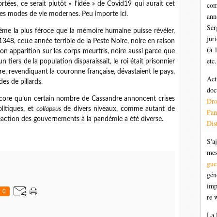
tées, ce serait plutôt « l’idée » de Covid19 qui aurait cet
com
es modes de vie modernes. Peu importe ici.
ann
Ser
ême la plus féroce que la mémoire humaine puisse révéler,
jur
48, cette année terrible de la Peste Noire, noire en raison
(à 
on apparition sur les corps meurtris, noire aussi parce que
etc.
 tiers de la population disparaissait, le roi était prisonnier
rre, revendiquant la couronne française, dévastaient le pays,
Act
s de pillards.
doc
core qu’un certain nombre de Cassandre annoncent crises
Dr
litiques, et
collapsus
de divers niveaux, comme autant de
Pan
réaction des gouvernements à la pandémie a été diverse.
Dis
S'a
mes
gue
gén
imp
0
re 
La 