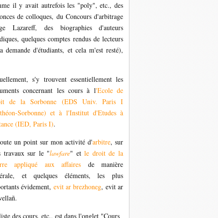
me il y avait autrefois les "poly", etc., des
onces de colloques, du Concours d'arbitrage
ge Lazareff, des biographies d'auteurs
idiques, quelques comptes rendus de lecteurs
la demande d'étudiants, et cela m'est resté),
uellement, s'y trouvent essentiellement les
uments concernant les cours à l
'Ecole de
oit de la Sorbonne (EDS Univ. Paris I
théon-Sorbonne) et à l'Institut d'Etudes à
tance (IED, Paris I)
.
joute un point sur mon activité d'
arbitre
, sur
 travaux sur le "
lawfare
" et
le droit de la
rre appliqué aux affaires
de manière
érale, et quelques éléments, les plus
ortants évidement,
evit ar brezhoneg
,
evit ar
wellañ.
liste des cours, etc., est dans l'onglet "Cours