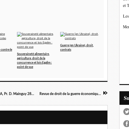
et 
Les
Mer
Guerre (en Ukraine), droit,
 contre le
contrats
Souveraineté alimentaire,
agriculture, droit de la
concurrence et lois Egalim :
point de vue
Sujet partiel civil obligations TD L2S4 Groupe A, Pr. D. Mainguy 28032020
Revue de droit de la guerre économique n°1
S