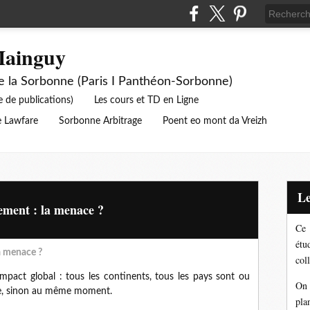
Mainguy
de la Sorbonne (Paris I Panthéon-Sorbonne)
e de publications)
Les cours et TD en Ligne
 Lawfare
Sorbonne Arbitrage
Poent eo mont da Vreizh
sement : la menace ?
Ce 
étu
a menace ?
coll
pact global : tous les continents, tous les pays sont ou
On 
le, sinon au même moment.
pla