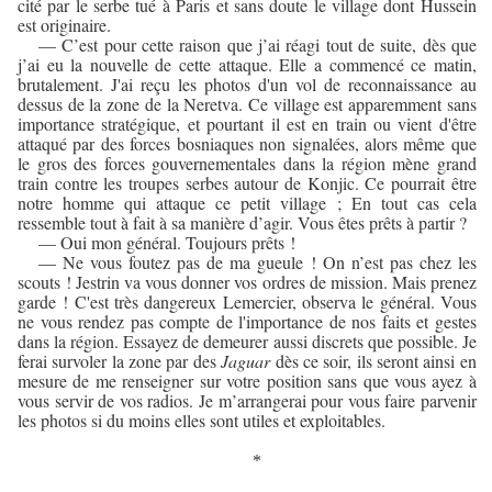
cité par le serbe tué à Paris et sans doute le village dont Hussein
est originaire.
— C’est pour cette raison que j’ai réagi tout de suite, dès que
j’ai eu la nouvelle de cette attaque. Elle a commencé ce matin,
brutalement. J'ai reçu les photos d'un vol de reconnaissance au
dessus de la zone de la Neretva. Ce village est apparemment sans
importance stratégique, et pourtant il est en train ou vient d'être
attaqué par des forces bosniaques non signalées, alors même que
le gros des forces gouvernementales dans la région mène grand
train contre les troupes serbes autour de Konjic. Ce pourrait être
notre homme qui attaque ce petit village ; En tout cas cela
ressemble tout à fait à sa manière d’agir. Vous êtes prêts à partir ?
— Oui mon général. Toujours prêts !
— Ne vous foutez pas de ma gueule ! On n’est pas chez les
scouts ! Jestrin va vous donner vos ordres de mission. Mais prenez
garde ! C'est très dangereux Lemercier, observa le général. Vous
ne vous rendez pas compte de l'importance de nos faits et gestes
dans la région. Essayez de demeurer aussi discrets que possible. Je
ferai survoler la zone par des
Jaguar
dès ce soir, ils seront ainsi en
mesure de me renseigner sur votre position sans que vous ayez à
vous servir de vos radios. Je m’arrangerai pour vous faire parvenir
les photos si du moins elles sont utiles et exploitables.
*