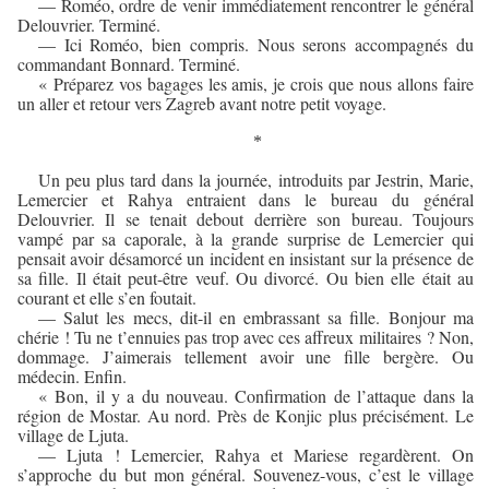
— Roméo, ordre de venir immédiatement rencontrer le général
Delouvrier. Terminé.
— Ici Roméo, bien compris. Nous serons accompagnés du
commandant Bonnard. Terminé.
« Préparez vos bagages les amis, je crois que nous allons faire
un aller et retour vers Zagreb avant notre petit voyage.
*
Un peu plus tard dans la journée, introduits par Jestrin, Marie,
Lemercier et Rahya entraient dans le bureau du général
Delouvrier. Il se tenait debout derrière son bureau. Toujours
vampé par sa caporale, à la grande surprise de Lemercier qui
pensait avoir désamorcé un incident en insistant sur la présence de
sa fille. Il était peut-être veuf. Ou divorcé. Ou bien elle était au
courant et elle s’en foutait.
— Salut les mecs, dit-il en embrassant sa fille. Bonjour ma
chérie ! Tu ne t’ennuies pas trop avec ces affreux militaires ? Non,
dommage. J’aimerais tellement avoir une fille bergère. Ou
médecin. Enfin.
« Bon, il y a du nouveau. Confirmation de l’attaque dans la
région de Mostar. Au nord. Près de Konjic plus précisément. Le
village de Ljuta.
— Ljuta ! Lemercier, Rahya et Mariese regardèrent. On
s’approche du but mon général. Souvenez-vous, c’est le village