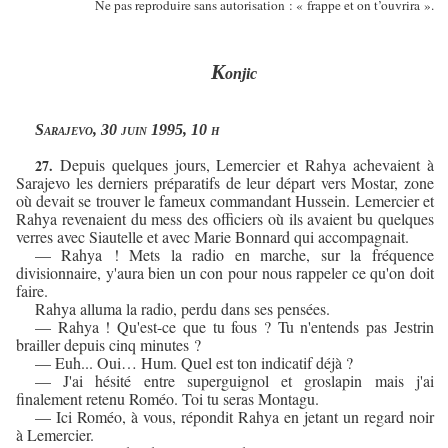
Ne pas reproduire sans autorisation : « frappe et on t’ouvrira ».
K
onjic
Sarajevo, 30 juin 1995, 10 h
Depuis quelques jours, Lemercier et Rahya achevaient à
27.
Sarajevo les derniers préparatifs de leur départ vers Mostar, zone
où devait se trouver le fameux commandant Hussein. Lemercier et
Rahya revenaient du mess des officiers où ils avaient bu quelques
verres avec Siautelle et avec Marie Bonnard qui accompagnait.
— Rahya ! Mets la radio en marche, sur la fréquence
divisionnaire, y'aura bien un con pour nous rappeler ce qu'on doit
faire.
Rahya alluma la radio, perdu dans ses pensées.
— Rahya ! Qu'est-ce que tu fous ? Tu n'entends pas Jestrin
brailler depuis cinq minutes ?
— Euh... Oui… Hum. Quel est ton indicatif déjà ?
— J'ai hésité entre superguignol et groslapin mais j'ai
finalement retenu Roméo. Toi tu seras Montagu.
— Ici Roméo, à vous, répondit Rahya en jetant un regard noir
à Lemercier.