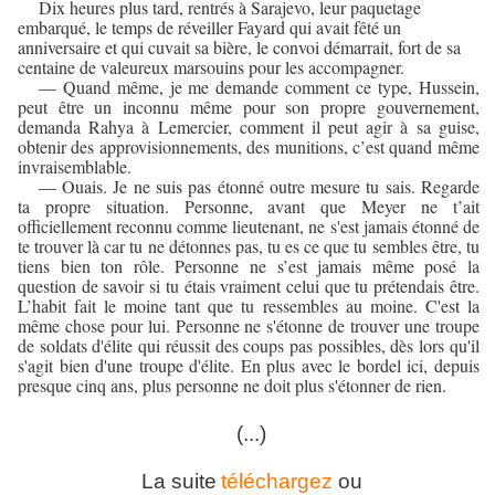
Dix heures plus tard, rentrés à Sarajevo, leur paquetage
embarqué, le temps de réveiller Fayard qui avait fêté un
anniversaire et qui cuvait sa bière, le convoi démarrait, fort de sa
centaine de valeureux marsouins pour les accompagner.
— Quand même, je me demande comment ce type, Hussein,
peut être un inconnu même pour son propre gouvernement,
demanda Rahya à Lemercier, comment il peut agir à sa guise,
obtenir des approvisionnements, des munitions, c’est quand même
invraisemblable.
— Ouais. Je ne suis pas étonné outre mesure tu sais. Regarde
ta propre situation. Personne, avant que Meyer ne t’ait
officiellement reconnu comme lieutenant, ne s'est jamais étonné de
te trouver là car tu ne détonnes pas, tu es ce que tu sembles être, tu
tiens bien ton rôle. Personne ne s’est jamais même posé la
question de savoir si tu étais vraiment celui que tu prétendais être.
L’habit fait le moine tant que tu ressembles au moine. C'est la
même chose pour lui. Personne ne s'étonne de trouver une troupe
de soldats d'élite qui réussit des coups pas possibles, dès lors qu'il
s'agit bien d'une troupe d'élite. En plus avec le bordel ici, depuis
presque cinq ans, plus personne ne doit plus s'étonner de rien.
(...)
La suite
téléchargez
ou