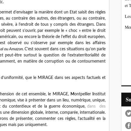
tc.
et 
ermet d’envisager la manière dont un Etat saisit des règles
Les
es, au contraire des autres, des étrangers, ou au contraire,
 sévère, à l’endroit de tous y compris des étrangers. Dans
Mer
oit peuvent s’ouvrir, par exemple le « choc » entre le droit
éricain, ou encore la théorie de l’effet du droit européen,
’est observé ou s’observe par exemple dans les affaires
eal ou Amazon.
C’est souvent dans ces situations qu’on parle
 peut-être surtout la question de l’extraterritorialité de
notamment, en matière de corruption ou de contournement
 d’uniformité, que le MIRAGE dans ses aspects factuels et
réhension de cet ensemble, le MIRAGE,
M
ontpellier
I
nstitut
S
nomique, vise à présenter dans un lieu, numérique, unique,
droit du contentieux et de la guerre économique,
dans des
ns une dimension globale, interne, comparée, internationale.
rons de présenter, commenter ces règles, l’actualité en la
iques mais pas uniquement.