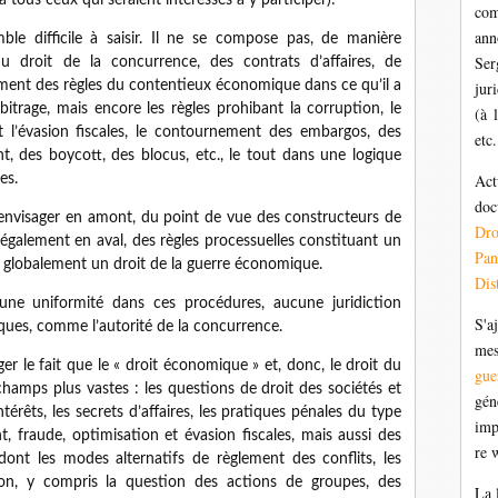
à tous ceux qui seraient intéressés à y participer):
com
ann
le difficile à saisir. Il ne se compose pas, de manière
Ser
du droit de la concurrence, des contrats d’affaires, de
ement des règles du contentieux économique dans ce qu’il a
jur
bitrage, mais encore les règles prohibant la corruption, le
(à 
et l’évasion fiscales, le contournement des embargos, des
etc.
 des boycott, des blocus, etc., le tout dans une logique
Act
es.
doc
s’envisager en amont, du point de vue des constructeurs de
Dr
également en aval, des règles processuelles constituant un
Pan
 globalement un droit de la guerre économique.
Dis
ne uniformité dans ces procédures, aucune juridiction
S'a
iques, comme l’autorité de la concurrence.
mes
 le fait que le « droit économique » et, donc, le droit du
gue
amps plus vastes : les questions de droit des sociétés et
gén
intérêts, les secrets d’affaires, les pratiques pénales du type
imp
t, fraude, optimisation et évasion fiscales, mais aussi des
re 
dont les modes alternatifs de règlement des conflits, les
on, y compris la question des actions de groupes, des
La 