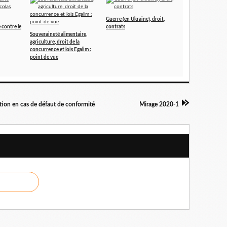
Guerre (en Ukraine), droit,
 contre le
contrats
Souveraineté alimentaire,
agriculture, droit de la
concurrence et lois Egalim :
point de vue
ction en cas de défaut de conformité
Mirage 2020-1