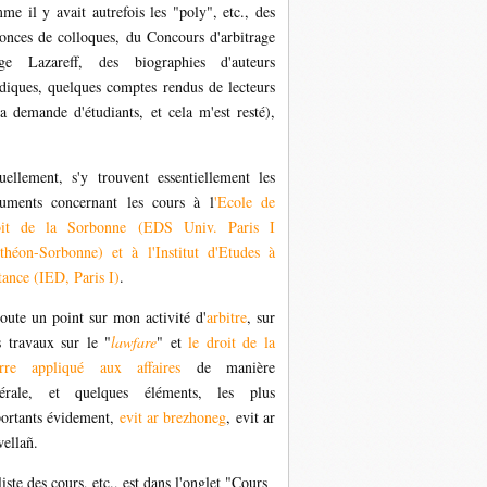
me il y avait autrefois les "poly", etc., des
onces de colloques, du Concours d'arbitrage
ge Lazareff, des biographies d'auteurs
idiques, quelques comptes rendus de lecteurs
la demande d'étudiants, et cela m'est resté),
uellement, s'y trouvent essentiellement les
uments concernant les cours à l
'Ecole de
oit de la Sorbonne (EDS Univ. Paris I
théon-Sorbonne) et à l'Institut d'Etudes à
tance (IED, Paris I)
.
joute un point sur mon activité d'
arbitre
, sur
 travaux sur le "
lawfare
" et
le droit de la
rre appliqué aux affaires
de manière
érale, et quelques éléments, les plus
ortants évidement,
evit ar brezhoneg
,
evit ar
wellañ.
liste des cours, etc., est dans l'onglet "Cours