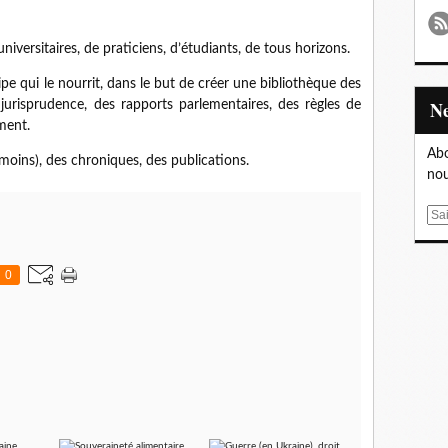
iversitaires, de praticiens, d’étudiants, de tous horizons.
uipe qui le nourrit, dans le but de créer une bibliothèque des
 jurisprudence, des rapports parlementaires, des règles de
ment.
Abo
moins), des chroniques, des publications.
nou
E
m
a
0
i
l