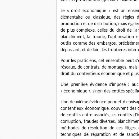
Voici sa présentation (qui vaut invitation 
Le « droit économique » est un ensemb
élémentaire ou classique, des règles 
production et de distribution, mais égal
de plus complexe, celles du droit de l’ar
blanchiment, la fraude, l’optimisation 
outils comme des embargos, précisément,
dépassant, et de loin, les frontières intern
Pour les praticiens, cet ensemble peut 
réseaux, de contrats, de montages, mais 
droit du contentieux économique et plus
Une première évidence s’impose : aucu
« économique », sinon des entités spécif
Une deuxième évidence permet d’envisager
contentieux économique, couvrent des ch
de conflits entre associés, les conflits d’
corruption, fraudes diverses, blanchimen
méthodes de résolution de ces litiges, 
techniques de réparation et de sancti