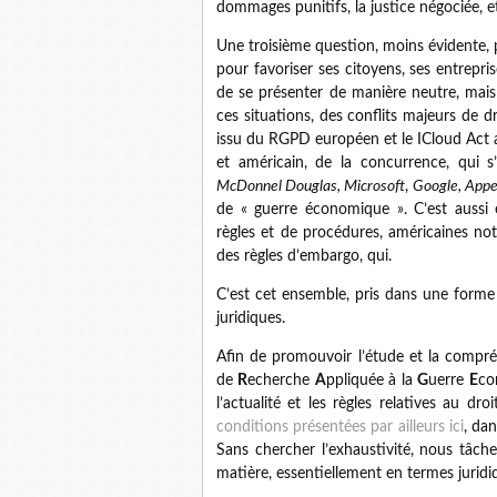
dommages punitifs, la justice négociée, e
Une troisième question, moins évidente, p
pour favoriser ses citoyens, ses entrepris
de se présenter de manière neutre, mais
ces situations, des conflits majeurs de dr
issu du RGPD européen et le ICloud Act am
et américain, de la concurrence, qui s
McDonnel Douglas, Microsoft
,
Google, App
de « guerre économique ». C’est aussi et
règles et de procédures, américaines 
des règles d’embargo, qui.
C’est cet ensemble, pris dans une forme
juridiques.
Afin de promouvoir l’étude et la comp
de
R
echerche
A
ppliquée à la
G
uerre
E
co
l’actualité et les règles relatives au 
conditions présentées par ailleurs ici
, da
Sans chercher l’exhaustivité, nous tâche
matière, essentiellement en termes jurid