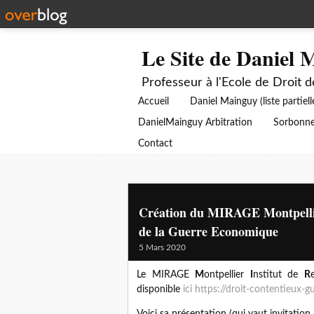
Le Site de Daniel 
Professeur à l'Ecole de Droit 
Accueil
Daniel Mainguy (liste partiell
DanielMainguy Arbitration
Sorbonne
Contact
Création du MIRAGE Montpellier
de la Guerre Economique
5 Mars 2020
Le MIRAGE
M
ontpellier
I
nstitut de
R
disponible
ici https://droit-contentieux-g