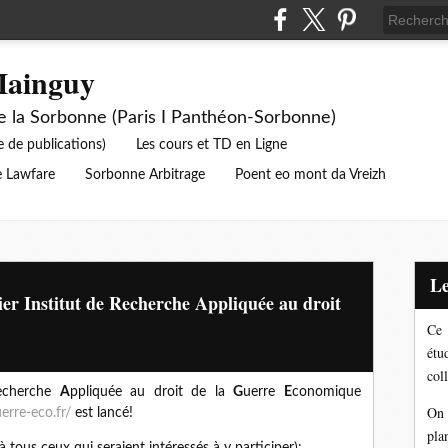
Mainguy
de la Sorbonne (Paris I Panthéon-Sorbonne)
e de publications)
Les cours et TD en Ligne
 Lawfare
Sorbonne Arbitrage
Poent eo mont da Vreizh
 Institut de Recherche Appliquée au droit
Ce 
étu
coll
echerche
A
ppliquée au droit de la
G
uerre
E
conomique
On 
uerre-eco.fr/
est lancé!
pla