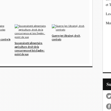
et 
Les
Mer
Guerre (en Ukraine), droit,
 contre le
contrats
Souveraineté alimentaire,
agriculture, droit de la
concurrence et lois Egalim :
point de vue
S