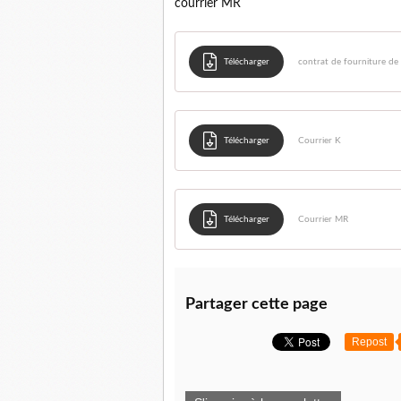
courrier MR
Télécharger
contrat de fourniture de 
Télécharger
Courrier K
Télécharger
Courrier MR
Partager cette page
Repost