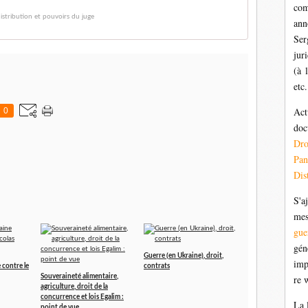
com
stribution et pouvoirs du juge
ann
Ser
jur
(à 
etc.
Act
0
doc
Dr
Pan
Dis
S'a
mes
gue
gén
Guerre (en Ukraine), droit,
imp
 contre le
contrats
Souveraineté alimentaire,
re 
agriculture, droit de la
concurrence et lois Egalim :
La 
point de vue