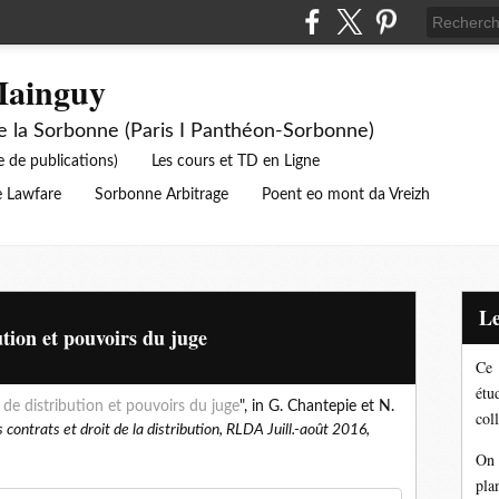
Mainguy
de la Sorbonne (Paris I Panthéon-Sorbonne)
e de publications)
Les cours et TD en Ligne
 Lawfare
Sorbonne Arbitrage
Poent eo mont da Vreizh
tion et pouvoirs du juge
Ce 
étu
de distribution et pouvoirs du juge
", in G. Chantepie et N.
coll
ontrats et droit de la distribution, RLDA Juill.-août 2016,
On 
pla