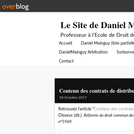
Le Site de Daniel 
Professeur à l'Ecole de Droit 
Accueil
Daniel Mainguy (liste partiell
DanielMainguy Arbitration
Sorbonne
Contact
Contenu des contrats de distribu
18 Octobre 2017
Retrouvez l'article "
Contenu des contrats 
Dissaux (dir.),
Réforme du droit commun des c
n°5969.