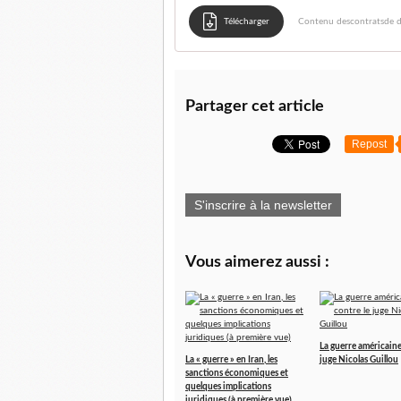
Télécharger
Contenu descontratsde di
Partager cet article
Repost
S'inscrire à la newsletter
Vous aimerez aussi :
La guerre américaine
La « guerre » en Iran, les
juge Nicolas Guillou
sanctions économiques et
quelques implications
juridiques (à première vue)