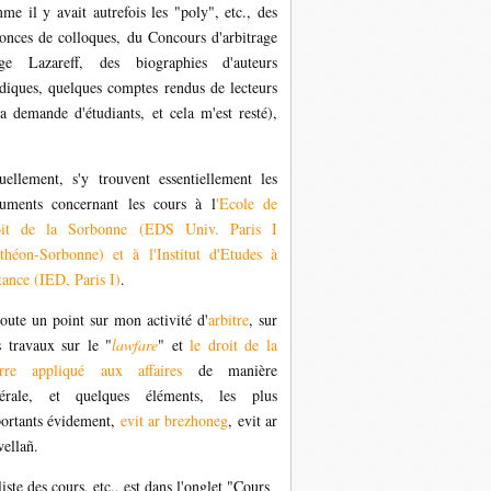
me il y avait autrefois les "poly", etc., des
onces de colloques, du Concours d'arbitrage
ge Lazareff, des biographies d'auteurs
idiques, quelques comptes rendus de lecteurs
la demande d'étudiants, et cela m'est resté),
uellement, s'y trouvent essentiellement les
uments concernant les cours à l
'Ecole de
oit de la Sorbonne (EDS Univ. Paris I
théon-Sorbonne) et à l'Institut d'Etudes à
tance (IED, Paris I)
.
joute un point sur mon activité d'
arbitre
, sur
 travaux sur le "
lawfare
" et
le droit de la
rre appliqué aux affaires
de manière
érale, et quelques éléments, les plus
ortants évidement,
evit ar brezhoneg
,
evit ar
wellañ.
liste des cours, etc., est dans l'onglet "Cours