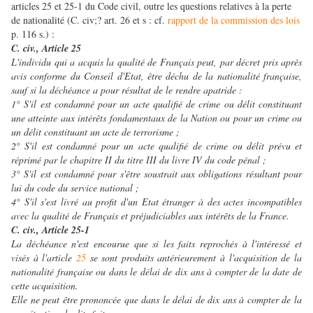
articles 25 et 25-1 du Code civil, outre les questions relatives à la perte
de nationalité (C. civ;? art. 26 et s : cf.
rapport de la commission des lois
p. 116 s.) :
C. civ.,
Article 25
L'individu qui a acquis la qualité de Français peut, par décret pris après
avis conforme du Conseil d'Etat, être déchu de la nationalité française,
sauf si la déchéance a pour résultat de le rendre apatride :
1° S'il est condamné pour un acte qualifié de crime ou délit constituant
une atteinte aux intérêts fondamentaux de la Nation ou pour un crime ou
un délit constituant un acte de terrorisme ;
2° S'il est condamné pour un acte qualifié de crime ou délit prévu et
réprimé par le chapitre II du titre III du livre IV du code pénal ;
3° S'il est condamné pour s'être soustrait aux obligations résultant pour
lui du code du service national ;
4° S'il s'est livré au profit d'un Etat étranger à des actes incompatibles
avec la qualité de Français et préjudiciables aux intérêts de la France.
C. civ., Article 25-1
La déchéance n'est encourue que si les faits reprochés à l'intéressé et
visés à l'article
25
se sont produits antérieurement à l'acquisition de la
nationalité française ou dans le délai de dix ans à compter de la date de
cette acquisition.
Elle ne peut être prononcée que dans le délai de dix ans à compter de la