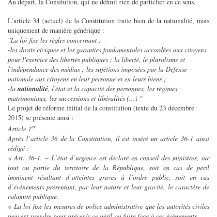
Au départ, la Consitution, qui ne définit rien de particlier en ce sens.
L'article 34 (actuel) de la Constitution traite bien de la nationalité, mais
uniquement de manière générique :
"La loi fixe les règles concernant :
-les droits civiques et les garanties fondamentales accordées aux citoyens
pour l'exercice des libertés publiques ; la liberté, le pluralisme et
l'indépendance des médias ; les sujétions imposées par la Défense
nationale aux citoyens en leur personne et en leurs biens ;
-la
nationalité
, l'état et la capacité des personnes, les régimes
matrimoniaux, les successions et libéralités (...) "
Le projet de réforme initial de la constitution (texte du 23 décembre
2015) se présente ainsi :
er
Article 1
Après l’article 36 de la Constitution, il est inséré un article 36-1 ainsi
rédigé :
« Art. 36-1. – L’état d’urgence est déclaré en conseil des ministres, sur
tout ou partie du territoire de la République, soit en cas de péril
imminent résultant d’atteintes graves à l’ordre public, soit en cas
d’évènements présentant, par leur nature et leur gravité, le caractère de
calamité publique.
« La loi fixe les mesures de police administrative que les autorités civiles
peuvent prendre pour prévenir ce péril ou faire face à ces évènements.