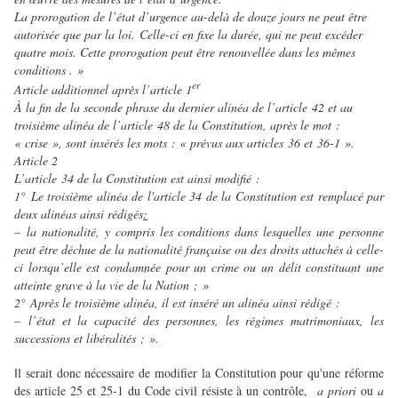
La prorogation de l’état d’urgence au-delà de douze jours ne peut être
autorisée que par la loi. Celle-ci en fixe la durée, qui ne peut excéder
quatre mois. Cette prorogation peut être renouvellée dans les mêmes
conditions . »
er
Article additionnel après l’article 1
À la fin de la seconde phrase du dernier alinéa de l’article 42 et au
troisième alinéa de l’article 48 de la Constitution, après le mot :
« crise », sont insérés les mots : « prévus aux articles 36 et 36-1 ».
Article 2
L’article 34 de la Constitution est ainsi modifié :
1° Le troisième alinéa de l'article 34 de la Constitution est remplacé par
deux alinéas ainsi rédigés
:
– la nationalité, y compris les conditions dans lesquelles une personne
peut être déchue de la nationalité française ou des droits attachés à celle-
ci lorsqu’elle est condamnée pour un crime ou un délit constituant une
atteinte grave à la vie de la Nation ; »
2° Après le troisième alinéa, il est inséré un alinéa ainsi rédigé :
– l’état et la capacité des personnes, les régimes matrimoniaux, les
successions et libéralités ; ».
l serait donc nécessaire de modifier la Constitution pour qu'une réforme
I
des article 25 et 25-1 du Code civil résiste à un contrôle,
a priori
ou
a