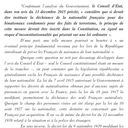
"Confirmant l’analyse du Gouvernement,
le Conseil d’État,
dans son avis du 11 décembre 2015 précité,
« considère que si devait
être instituée la déchéance de la nationalité française pour des
binationaux condamnés pour des faits de terrorisme, le principe de
cette mesure devrait être inscrit dans la Constitution, eu égard au
risque d’inconstitutionnalité qui pèserait sur une loi ordinaire
».
D’une part, une telle mesure pourrait se heurter à « un
éventuel principe fondamental reconnu par les lois de la République
interdisant de priver les Français de naissance de leur nationalité ».
Quoique cette question ne soit pas davantage développée dans
l’avis du Conseil d’État – seul le Conseil constitutionnel étant en mesure
de la trancher –, on peut constater que la législation républicaine a
généralement exclu les Français de naissance d’une possible déchéance
de leur nationalité. La loi du 7 avril 1915 autorisant le Gouvernement à
rapporter les décrets de naturalisation obtenus par d’anciens sujets de
puissances en guerre avec la France, puis la loi du 18 juin 1917 la
modifiant, permettaient la déchéance des seuls Français naturalisés.
Quoique le champ des personnes visées ait été élargi par la loi du 10
août 1927 sur la nationalité, cette dernière ne concernait que les
Français par acquisition. Il en va de même du décret-loi du 12 novembre
1938 relatif à la situation et à la police des étrangers.
En sens inverse, le décret-loi du 9 septembre 1939 modifiant les