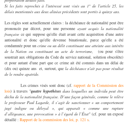
perpétration desdits faits.
Si les faits reprochés à l'intéressé sont visés au 1° de l'article 25, les
délais mentionnés aux deux alinéas précédents sont portés à quinze ans.
Les règles sont actuellement claires : la déchéance de nationalité peut être
prononcée par décret, pour une personne
ayant acquis la nationalité
française
ce qui suppose qu'elle était avant cette acquisition d'une autre
antionalité et donc qu'elle devenue binationale, parce qu'elle a été
condamnée pour un
crime ou un délit constituant une atteinte aux intérêts
de la Nation ou constituant un acte de terrorisme,
(ou pour s'être
soustrait aux obligations du Code du service national, solution obscolète)
et pour autant d'une part que ce crime ait été commis dans un délai de
(dix ou) quinze ans et, surtout, que
la déchéance n'ait pas pour résultat
de le rendre apatride.
L
es crimes visés sont donc (cf.
rapport de la Commission des
lois
) à travers
"
quatre hypothèses
dans lesquelles un individu peut être
déchu de la nationalité française. D’une façon générale, comme le relève
le professeur Paul Lagarde, il s’agit de sanctionner « un comportement
jugé indigne ou déloyal », qui apparaît « comme une rupture
d’allégeance, une provocation » à l’égard de l’État"
(cf. pour un exposé
détaillé :
Rapport de la commission des loi, p. 121 s
.