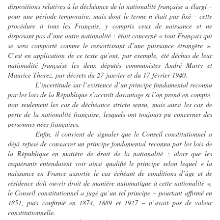
dispositions relatives à la déchéance de la nationalité française a élargi –
pour une période temporaire, mais dont le terme n’était pas fixé – cette
procédure à tous les Français, y compris ceux de naissance et ne
disposant pas d’une autre nationalité : était concerné « tout Français qui
se sera comporté comme le ressortissant d’une puissance étrangère ».
C’est en application de ce texte qu’ont, par exemple, été déchus de leur
nationalité française les deux députés communistes André Marty et
Maurice Thorez, par décrets du 27 janvier et du 17 février 1940.
L’incertitude sur l’existence d’un principe fondamental reconnu
par les lois de la République s’accroît davantage si l’on prend en compte,
non seulement les cas de déchéance stricto sensu, mais aussi les cas de
perte de la nationalité française, lesquels ont toujours pu concerner des
personnes nées françaises.
Enfin, il convient de signaler que le Conseil constitutionnel a
déjà refusé de consacrer un principe fondamental reconnu par les lois de
la République en matière de droit de la nationalité : alors que les
requérants entendaient voir ainsi qualifié le principe selon lequel « la
naissance en France assortie le cas échéant de conditions d’âge et de
résidence doit ouvrir droit de manière automatique à cette nationalité »,
le Conseil constitutionnel a jugé qu’un tel principe – pourtant affirmé en
1851, puis confirmé en 1874, 1889 et 1927 – n’avait pas de valeur
constitutionnelle.