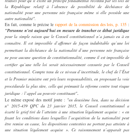
réunies pour qu’il existe un principe fondamental reconnu par les lois de
la République relatif à l’absence de possibilité de déchéance de
nationalité pour une personne née française même si elle possède une
autre nationalité".
En fait, comme le précise le
rapport de la commission des lois, p. 135
:
"Personne n’est aujourd’hui en mesure de trancher ce débat juridique
pour la simple raison que le Conseil constitutionnel n’a jamais eu à en
connaître
. Il est impossible d’affirmer de façon indubitable qu’une loi
permettant la déchéance de la nationalité d’une personne née française
ne pose aucune question de constitutionnalité, comme il est impossible de
certifier qu’une telle loi serait nécessairement censurée par le Conseil
constitutionnel. Compte tenu de ce niveau d’incertitude, le chef de l’État
et le Premier ministre ont pris leurs responsabilités, en proposant la voie
procédurale la plus sûre, celle qui prémunit la réforme contre tout risque
juridique : l’appel au pouvoir constituant"
.
Le même exposé des motif joute :
"en deuxième lieu, dans sa décision
n° 2015-439 QPC du 23 janvier 2015, le Conseil constitutionnel a
écarté le grief tiré de l’atteinte à une situation légalement acquise : « en
fixant les conditions dans lesquelles l’acquisition de la nationalité peut
être remise en cause, les dispositions contestées ne portent pas atteinte à
une situation légalement acquise ». Ce raisonnement n’apparaît pas