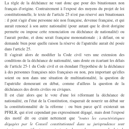
L
a règle de la déchéance ne vaut donc que pour des binationaux non
français d'origine. Contrairement à l'exposé des moyens du projet de loi
constitutionnelle, le texte de l'article 25 n'est pas réservé aux binationaux
: il peut s'agir d'une personne née non française, devenue française, et qui
aurait renoncé à son autre nationalité (pour autant que le droit dorigine
permette ou impose cette renonciation ou déchéance de nationalité) ou
l'aurait perdue, et donc serait française mononationale ; à défaut, on se
demande bien pour quelle raison la réserve de l'apatridie aurait été posée
dans l'article 25.
Il s'agirait alors de modifier la Code civil vers une extension des
conditions de la déchéance de nationalité, sans doute en écartant les délais
de l'article 25-1 du Code civil et en étendant l'hypothèse de la déchéance
à des personnes françaises nées françaises ou non, peu important qu'elles
soient ou non dans une situation de multinationalité, la question de
l'apatridie demeurant en débat, comme d'ailleus la question de la
déchéances des droits civiles ou civiques.
Il est clair alors que le vote d'une loi réformant la déchéance de
nationalité, en l'état de la Constitution, risquerait de nourrir un débat sur
la constitutionnalité de la réforme : ou bien parce qu'il existerait un
PFRLR, qui n'est cependant pas expressément dégagé, mais dont l'exposé
des motif dit ou craint nettement que
"toutes les caractéristiques
dégagées par le Conseil constitutionnel dans sa jurisprudence sont