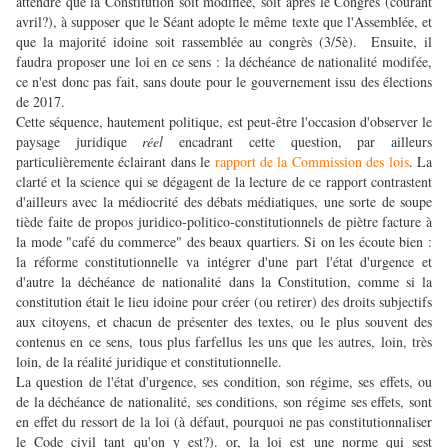
attendre que la Constitution soit modifiée, soit après le Congrès (courant
avril?), à supposer que le Séant adopte le même texte que l'Assemblée, et
que la majorité idoine soit rassemblée au congrès (3/5è). Ensuite, il
faudra proposer une loi en ce sens : la déchéance de nationalité modifée,
ce n'est donc pas fait, sans doute pour le gouvernement issu des élections
de 2017.
Cette séquence, hautement politique, est peut-être l'occasion d'observer le
paysage juridique
réel
encadrant cette question, par ailleurs
particulièremente éclairant dans le
rapport de la Commission des lois
. La
clarté et la science qui se dégagent de la lecture de ce rapport contrastent
d'ailleurs avec la médiocrité des débats médiatiques, une sorte de soupe
tiède faite de propos juridico-politico-constitutionnels de piètre facture à
la mode "café du commerce" des beaux quartiers. Si on les écoute bien :
la réforme constitutionnelle va
intégrer
d'une part l'état d'urgence et
d'autre la déchéance de nationalité dans la Constitution, comme si la
constitution était le lieu idoine pour créer (ou retirer) des droits subjectifs
aux citoyens
, et chacun de présenter des textes, ou le plus souvent des
contenus en ce sens, tous plus farfellus les uns que les autres, loin, très
loin, de la réalité juridique et constitutionnelle.
La question de l'état d'urgence, ses condition, son régime, ses effets, ou
de la déchéance de nationalité, ses conditions, son régime ses effets, sont
en effet du ressort de la loi (à défaut, pourquoi ne pas constitutionnaliser
le Code civil tant qu'on y est?). or, la loi est une norme qui sest