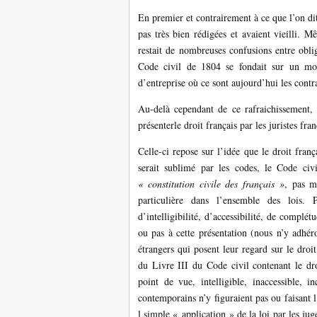
En premier et contrairement à ce que l’on dit
pas très bien rédigées et avaient vieilli. Mê
restait de nombreuses confusions entre oblig
Code civil de 1804 se fondait sur un modè
d’entreprise où ce sont aujourd’hui les contr
Au-delà cependant de ce rafraichissement, 
présenterle droit français par les juristes fran
Celle-ci repose sur l’idée que le droit frança
serait sublimé par les codes, le Code civ
« constitution civile des français »
, pas m
particulière dans l’ensemble des lois. 
d’intelligibilité, d’accessibilité, de complé
ou pas à cette présentation (nous n’y adhéro
étrangers qui posent leur regard sur le droit
du Livre III du Code civil contenant le droi
point de vue, intelligible, inaccessible, 
contemporains n’y figuraient pas ou faisant l
l simple « application » de la loi par les juge