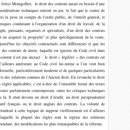
frères Montgolfier, le droit des contrats aurait eu besoin d’une
nsidérations techniques entrent en jeu, le fait que le centre de
ers la prise en compte de l'ordre public, de l'intérêt général, et
miques conduisant à l'organisation d'un droit du travail, de la
, puissants, organisés et spécialisés, d'un droit des contrats
t on acquiert la propriété" et plus spécifiquement de la vente,
jourd'hui les objectifs contractuels sont différenciés et que les
nt des contrats de durée, laquelle est ignorée du Code civil dans
onstat n’est pas inexact : le droit « légiféré » des contrats est
d’ailleurs antérieure au Code civil lui-même si l’on veut bien
 formelle, particulièrement moderne et de quelques particularités
ris des solutions connues de l’Ancien droit. En revanche le droit
règles applicables, c’est-à-dire de l’ensemble formé des textes
ntraire parfaitement contemporain, outre les critiques techniques
là. Il était devenu un droit d’érudit, un droit jurisprudentiel
tif français ou le droit anglais des contrats. La volonté de
pondrait à cette logique de supposé vieillissement est d’ailleurs
laquelle la plupart des règles sont la reprise des solutions
cependant, des modifications les plus remarquables de la réforme.