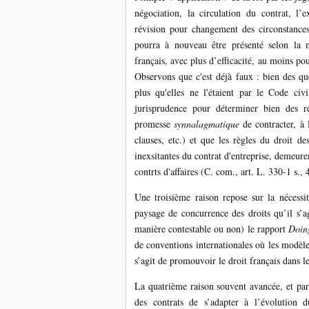
négociation, la circulation du contrat, l’ex
révision pour changement des circonstances
pourra à nouveau être présenté selon la m
français, avec plus d’efficacité, au moins po
Observons que c'est déjà faux : bien des que
plus qu'elles ne l'étaient par le Code civ
jurisprudence pour déterminer bien des rég
promesse
synnalagmatique
de contracter, à 
clauses, etc.) et que les règles du droit d
inexsitantes du contrat d'entreprise, demeur
contrts d'affaires (C. com., art. L. 330-1 s., 
Une troisième raison repose sur la nécessi
paysage de concurrence des droits qu’il s’ag
manière contestable ou non) le rapport
Doin
de conventions internationales où les modèle
s’agit de promouvoir le droit français dans l
La quatrième raison souvent avancée, et parf
des contrats de s’adapter à l’évolution