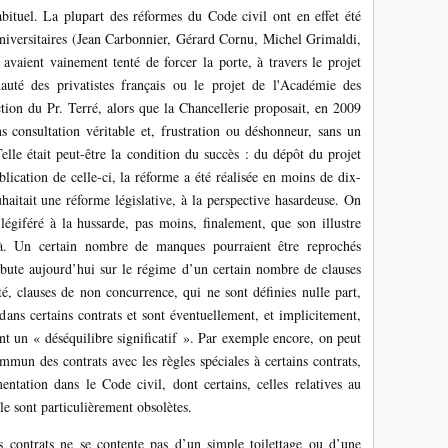
bituel. La plupart des réformes du Code civil ont en effet été
universitaires (Jean Carbonnier, Gérard Cornu, Michel Grimaldi,
es avaient vainement tenté de forcer la porte, à travers le projet
té des privatistes français ou le projet de l'Académie des
ction du Pr. Terré, alors que la Chancellerie proposait, en 2009
s consultation véritable et, frustration ou déshonneur, sans un
lle était peut-être la condition du succès : du dépôt du projet
blication de celle-ci, la réforme a été réalisée en moins de dix-
haitait une réforme législative, à la perspective hasardeuse. On
égiféré à la hussarde, pas moins, finalement, que son illustre
là. Un certain nombre de manques pourraient être reprochés
s bute aujourd’hui sur le régime d’un certain nombre de clauses
ité, clauses de non concurrence, qui ne sont définies nulle part,
 dans certains contrats et sont éventuellement, et implicitement,
ant un « déséquilibre significatif ». Par exemple encore, on peut
ommun des contrats avec les règles spéciales à certains contrats,
entation dans le Code civil, dont certains, celles relatives au
e sont particulièrement obsolètes.
es contrats ne se contente pas d’un simple toilettage ou d’une