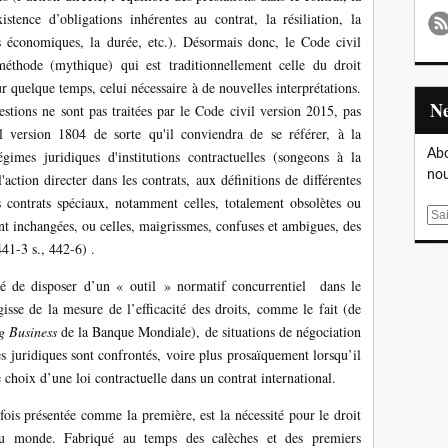
istence d’obligations inhérentes au contrat, la résiliation, la
 économiques, la durée, etc.). Désormais donc, le Code civil
éthode (mythique) qui est traditionnellement celle du droit
ur quelque temps, celui nécessaire à de nouvelles interprétations.
stions ne sont pas traitées par le Code civil version 2015, pas
il version 1804 de sorte qu'il conviendra de se référer, à la
imes juridiques d'institutions contractuelles (songeons à la
Abo
nou
l'action directer dans les contrats, aux définitions de différentes
es contrats spéciaux, notamment celles, totalement obsolètes ou
E
ent inchangées, ou celles, maigrissmes, confuses et ambigues, des
m
441-3 s., 442-6) .
a
i
té de disposer d’un « outil » normatif concurrentiel dans le
l
isse de la mesure de l’efficacité des droits, comme le fait (de
g Business
de la Banque Mondiale), de situations de négociation
s juridiques sont confrontés, voire plus prosaïquement lorsqu’il
e choix d’une loi contractuelle dans un contrat international.
ois présentée comme la première, est la nécessité pour le droit
 du monde. Fabriqué au temps des calèches et des premiers