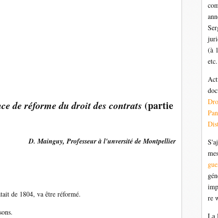
com
ann
Ser
jur
(à 
etc.
Act
doc
Dr
ce de réforme du droit des contrats
(partie
Pan
Dis
D. Mainguy, Professeur à l'unversité de Montpellier
S'a
mes
gue
gén
imp
atait de 1804, va être réformé.
re 
sons.
La 