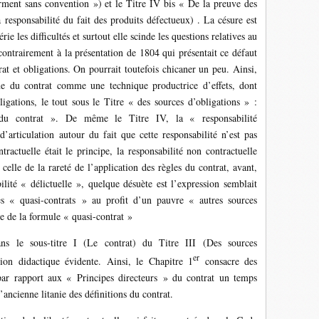
ment sans convention ») et le Titre IV bis « De la preuve des
la responsabilité du fait des produits défectueux) . La césure est
ie les difficultés et surtout elle scinde les questions relatives au
 contrairement à la présentation de 1804 qui présentait ce défaut
t et obligations. On pourrait toutefois chicaner un peu. Ainsi,
ne du contrat comme une technique productrice d’effets, dont
ligations, le tout sous le Titre « des sources d’obligations » :
 du contrat ». De même le Titre IV, la « responsabilité
’articulation autour du fait que cette responsabilité n’est pas
tractuelle était le principe, la responsabilité non contractuelle
 celle de la rareté de l’application des règles du contrat, avant,
ilité « délictuelle », quelque désuète est l’expression semblait
s « quasi-contrats » au profit d’un pauvre « autres sources
e de la formule « quasi-contrat »
ans le sous-titre I (Le contrat) du Titre III (Des sources
er
tion didactique évidente. Ainsi, le Chapitre 1
consacre des
 par rapport aux « Principes directeurs » du contrat un temps
ancienne litanie des définitions du contrat.