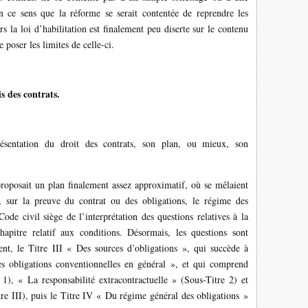
n ce sens que la réforme se serait contentée de reprendre les
urs la loi d’habilitation est finalement peu diserte sur le contenu
 poser les limites de celle-ci.
s des contrats.
sentation du droit des contrats, son plan, ou mieux, son
proposait un plan finalement assez approximatif, où se mêlaient
t, sur la preuve du contrat ou des obligations, le régime des
ode civil siège de l’interprétation des questions relatives à la
chapitre relatif aux conditions. Désormais, les questions sont
dent, le Titre III « Des sources d’obligations », qui succède à
es obligations conventionnelles en général », et qui comprend
e 1), « La responsabilité extracontractuelle » (Sous-Titre 2) et
tre III), puis le Titre IV « Du régime général des obligations »