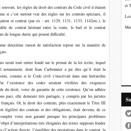
et 
 souvent, les règles du droit des contrats du Code civil n’étaient
me si c’est surtout vrai des règles sur les contrats spéciaux, il
Les
ation et contrat (par ex : art. 1129, 1131, 1133, 1142etc.), le
Mer
le de contrat hésitant entre la vente, le bail et le contrat
ats de longue durée qui posent difficulté.
une deuxième raison de satisfaction repose sur la manière de
çais.
is serait tout entier fondé sur le primat de la loi écrite, lequel
il notamment, dont Jean Carbonnier a pu dire qu’il était la
oins, comme si le Code civil s’inscrivait dans une hiérarchie
Par l’existence des codes seraient vérifiées des exigences
tude du droit, voire de garantie de cette existence. Qu’on adhère
ns pas), elle demeure très partagée, y compris par les juristes
S
 français. Or, le droit des contrats, plus exactement le Titre III
t légiféré des contrats et des obligations, était devenu, de ce
incomplet voire non garanti puisque les principaux problèmes
’objet d’interprétations très éloignées des textes supposés fonder
s (l’action directe, l’équilibre des prestations dans le contrat, la