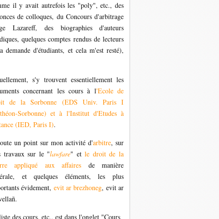
me il y avait autrefois les "poly", etc., des
onces de colloques, du Concours d'arbitrage
ge Lazareff, des biographies d'auteurs
idiques, quelques comptes rendus de lecteurs
la demande d'étudiants, et cela m'est resté),
uellement, s'y trouvent essentiellement les
uments concernant les cours à l
'Ecole de
oit de la Sorbonne (EDS Univ. Paris I
théon-Sorbonne) et à l'Institut d'Etudes à
tance (IED, Paris I)
.
joute un point sur mon activité d'
arbitre
, sur
 travaux sur le "
lawfare
" et
le droit de la
rre appliqué aux affaires
de manière
érale, et quelques éléments, les plus
ortants évidement,
evit ar brezhoneg
,
evit ar
wellañ.
liste des cours, etc., est dans l'onglet "Cours