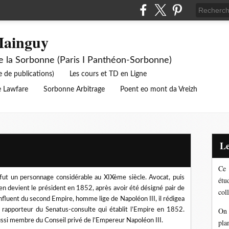
Mainguy
de la Sorbonne (Paris I Panthéon-Sorbonne)
e de publications)
Les cours et TD en Ligne
 Lawfare
Sorbonne Arbitrage
Poent eo mont da Vreizh
Ce 
ut un personnage considérable au XIXème siècle. Avocat, puis
étu
l en devient le président en 1852, après avoir été désigné pair de
coll
luent du second Empire, homme lige de Napoléon III, il rédigea
e rapporteur du Senatus-consulte qui établit l’Empire en 1852.
On 
ussi membre du Conseil privé de l’Empereur Napoléon III.
pla