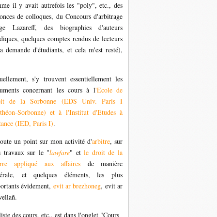
me il y avait autrefois les "poly", etc., des
onces de colloques, du Concours d'arbitrage
ge Lazareff, des biographies d'auteurs
idiques, quelques comptes rendus de lecteurs
la demande d'étudiants, et cela m'est resté),
uellement, s'y trouvent essentiellement les
uments concernant les cours à l
'Ecole de
oit de la Sorbonne (EDS Univ. Paris I
théon-Sorbonne) et à l'Institut d'Etudes à
tance (IED, Paris I)
.
joute un point sur mon activité d'
arbitre
, sur
 travaux sur le "
lawfare
" et
le droit de la
rre appliqué aux affaires
de manière
érale, et quelques éléments, les plus
ortants évidement,
evit ar brezhoneg
,
evit ar
wellañ.
liste des cours, etc., est dans l'onglet "Cours