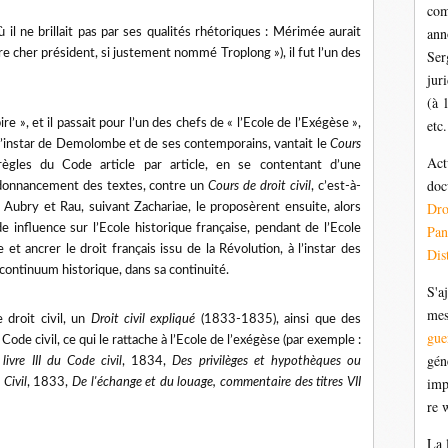
com
ann
ù il ne brillait pas par ses qualités rhétoriques : Mérimée aurait
re cher président, si justement nommé Troplong »), il fut l’un des
Ser
jur
(à 
 », et il passait pour l’un des chefs de « l’Ecole de l’Exégèse »,
etc.
, l’instar de Demolombe et de ses contemporains, vantait le
Cours
Act
règles du Code article par article, en se contentant d’une
doc
ordonnancement des textes, contre un
Cours de droit civil
, c’est-à-
Dr
ubry et Rau, suivant Zachariae, le proposèrent ensuite, alors
 influence sur l’Ecole historique française, pendant de l’Ecole
Pan
 et ancrer le droit français issu de la Révolution, à l’instar des
Dis
continuum historique, dans sa continuité.
S'a
mes
 droit civil, un
Droit civil expliqué
(1833-1835), ainsi que des
gue
ode civil, ce qui le rattache à l’Ecole de l’exégèse (par exemple :
gén
ivre III du Code civil
, 1834,
Des privilèges et hypothèques ou
imp
 Civil
, 1833,
De l'échange et du louage, commentaire des titres VII
re 
La 