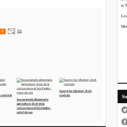
et 
Les
Mer
0
Guerre (en Ukraine), droit,
S
 contre le
contrats
Souveraineté alimentaire,
agriculture, droit de la
concurrence et lois Egalim :
point de vue