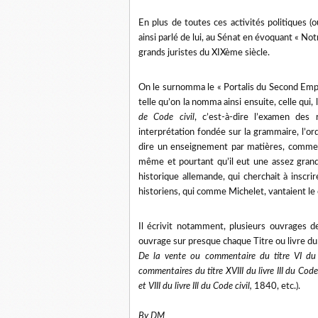
En plus de toutes ces activités politiques (o
ainsi parlé de lui, au Sénat en évoquant « Not
grands juristes du XIXème siècle.
On le surnomma le « Portalis du Second Empire
telle qu’on la nomma ainsi ensuite, celle qui
de Code civil
, c’est-à-dire l’examen des 
interprétation fondée sur la grammaire, l’
dire un enseignement par matières, comme A
même et pourtant qu’il eut une assez grande
historique allemande, qui cherchait à inscrire
historiens, qui comme Michelet, vantaient le 
Il écrivit notamment, plusieurs ouvrages de
ouvrage sur presque chaque Titre ou livre du C
De la vente ou commentaire du titre VI du l
commentaires du titre XVIII du livre III du Code
et VIII du livre IIl du Code civil,
1840, etc.).
By DM