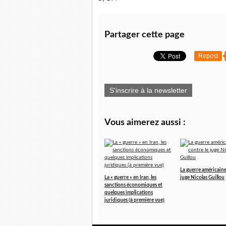
Partager cette page
Repost
S'inscrire à la newsletter
Vous aimerez aussi :
La guerre américaine
La « guerre » en Iran, les
juge Nicolas Guillou
sanctions économiques et
quelques implications
juridiques (à première vue)