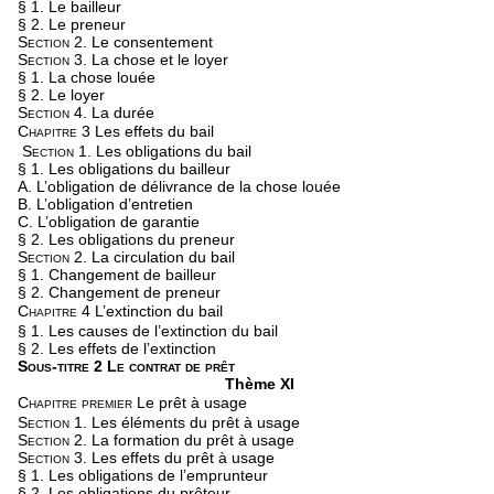
§ 1. Le bailleur
§ 2. Le preneur
Section 2.
Le consentement
Section 3.
La chose et le loyer
§ 1. La chose louée
§ 2. Le loyer
Section 4.
La durée
Chapitre 3
Les effets du bail
Section 1.
Les obligations du bail
§ 1. Les obligations du bailleur
A. L’obligation de délivrance de la chose louée
B. L’obligation d’entretien
C. L’obligation de garantie
§ 2. Les obligations du preneur
Section 2.
La circulation du bail
§ 1. Changement de bailleur
§ 2. Changement de preneur
Chapitre 4
L’extinction du bail
§ 1. Les causes de l’extinction du bail
§ 2. Les effets de l’extinction
Sous-titre 2 Le contrat de prêt
Thème XI
Chapitre premier
Le prêt à usage
Section 1.
Les éléments du prêt à usage
Section 2.
La formation du prêt à usage
Section 3.
Les effets du prêt à usage
§ 1. Les obligations de l’emprunteur
§ 2. Les obligations du prêteur