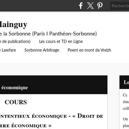
Mainguy
de la Sorbonne (Paris I Panthéon-Sorbonne)
e de publications)
Les cours et TD en Ligne
 Lawfare
Sorbonne Arbitrage
Poent eo mont da Vreizh
ux économique
Ce 
COURS
étu
coll
ntentieux économique - « Droit de
On 
rre économique »
pla