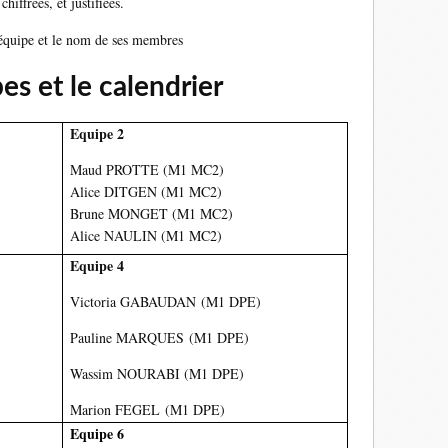
iffrées, et justifiées.
'équipe et le nom de ses membres
es et le calendrier
Equipe 2
Maud PROTTE (M1 MC2)
Alice DITGEN (M1 MC2)
Brune MONGET (M1 MC2)
Alice NAULIN (M1 MC2)
Equipe 4
Victoria
GABAUDAN
(M1 DPE)
Pauline
MARQUES
(M1 DPE)
Wassim
NOURABI
(M1 DPE)
Marion
FEGEL
(M1 DPE)
Equipe 6