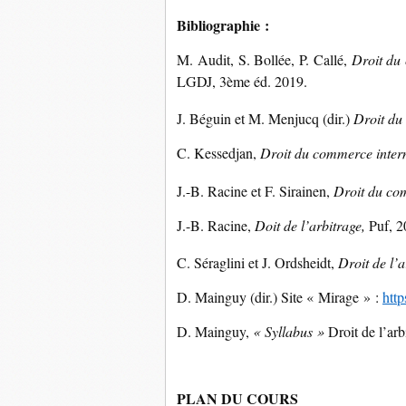
Bibliographie :
M. Audit, S. Bollée, P. Callé,
Droit du 
LGDJ, 3ème éd. 2019.
J. Béguin et M. Menjucq (dir.)
Droit du
C. Kessedjan,
Droit du commerce inter
J.-B. Racine et F. Sirainen,
Droit du co
J.-B. Racine,
Doit de l’arbitrage,
Puf, 2
C. Séraglini et J. Ordsheidt,
Droit de l’a
D. Mainguy (dir.) Site « Mirage » :
http
D. Mainguy,
« Syllabus »
Droit de l’arbi
PLAN DU COURS