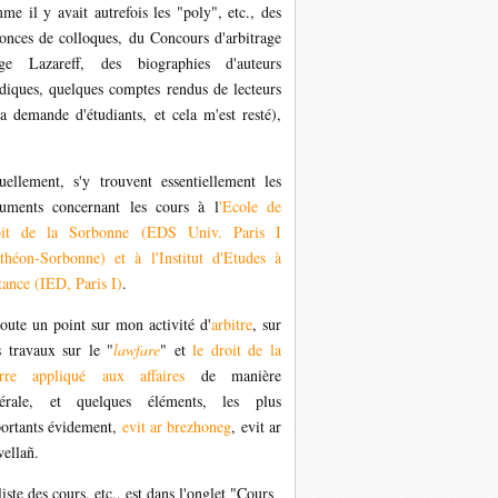
me il y avait autrefois les "poly", etc., des
onces de colloques, du Concours d'arbitrage
ge Lazareff, des biographies d'auteurs
idiques, quelques comptes rendus de lecteurs
la demande d'étudiants, et cela m'est resté),
uellement, s'y trouvent essentiellement les
uments concernant les cours à l
'Ecole de
oit de la Sorbonne (EDS Univ. Paris I
théon-Sorbonne) et à l'Institut d'Etudes à
tance (IED, Paris I)
.
joute un point sur mon activité d'
arbitre
, sur
 travaux sur le "
lawfare
" et
le droit de la
rre appliqué aux affaires
de manière
érale, et quelques éléments, les plus
ortants évidement,
evit ar brezhoneg
,
evit ar
wellañ.
liste des cours, etc., est dans l'onglet "Cours