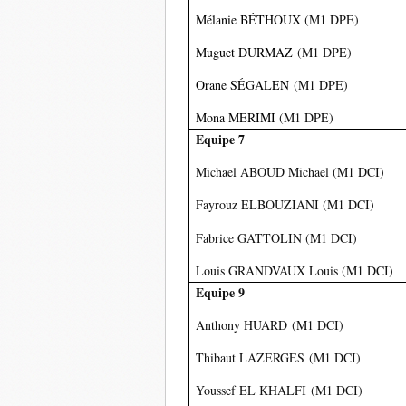
Mélanie
BÉTHOUX
(M1 DPE)
Muguet
DURMAZ
(M1 DPE)
Orane
SÉGALEN
(M1 DPE)
Mona
MERIMI
(M1 DPE)
Equipe 7
Michael ABOUD Michael (M1 DCI)
Fayrouz ELBOUZIANI (M1 DCI)
Fabrice GATTOLIN
(M1 DCI)
Louis GRANDVAUX Louis (M1 DCI)
Equipe 9
Anthony
HUARD
(M1 DCI)
Thibaut
LAZERGES
(M1 DCI)
Youssef
EL KHALFI
(M1 DCI)