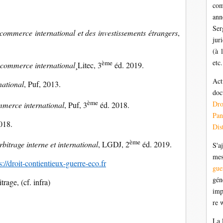
com
ann
Ser
commerce international et des investissements étrangers
,
jur
(à 
etc.
ème
 commerce international
¸Litec, 3
éd. 2019.
Act
national
, Puf, 2013.
doc
ème
Dr
mmerce international
, Puf, 3
éd. 2018.
Pan
018.
Dis
ème
rbitrage interne et international
, LGDJ, 2
éd. 2019.
S'a
mes
s://droit-contientieux-guerre-eco.fr
gue
gén
trage, (cf. infra)
imp
re 
La 