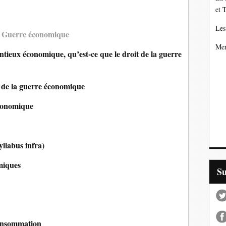
et 
Les
 la Guerre économique
Mer
entieux économique, qu’est-ce que le droit de la guerre
t de la guerre économique
économique
yllabus infra)
miques
S
consommation