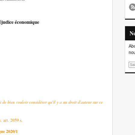
réjudice économique
Abo
nou
E
m
a
i
l
i de bien vouloir considérer qu'il y a un droit d'auteur sur ce
v. art. 2059 s.
que 2020/1