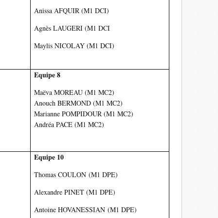
Anissa AFQUIR (M1 DCI)
Agnès LAUGERI (M1 DCI
Maylis
NICOLAY
(M1 DCI)
Equipe 8
Maëva
MOREAU
(M1 MC2)
Anouch
BERMOND
(M1 MC2)
Marianne
POMPIDOUR
(M1 MC2)
Andréa
PACE
(M1 MC2)
Equipe 10
Thomas
COULON
(M1 DPE)
Alexandre
PINET
(M1 DPE)
Antoine
HOVANESSIAN
(M1 DPE)